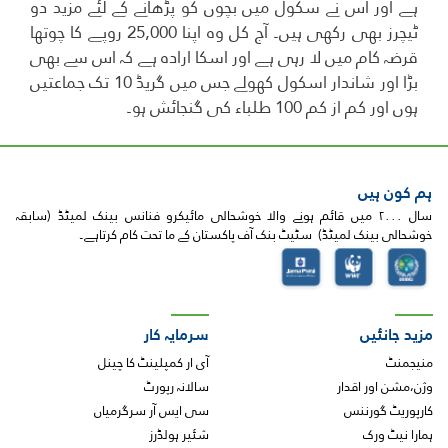
ہے اور اس نے سکول میں بچوں کو پڑھانے کے لئے مزید دو
ٹیچرز بھی رکھی ہیں۔ آج کل وہ اپنا 25,000 روپے کا چوتھا
قرضہ کام میں لا رہی ہے اور اسکا ارادہ ہے کہ اس سے بھی
بڑا اور شاندار اسکول کھولے جس میں گریڈ 10 تک جماعتیں
ہوں اور کم از کم 100 طلباء کی گنجائش ہو۔
ہم کون ہیں
سال ۲۰۰۰ میں قائم ہونے والا خوشحالی مائیکرو فنانس بینک لمیٹڈ (سابقہ
خوشحالی بینک لمیٹڈ) سٹیٹ بنک آف پاکستان کے ما تحت کام کرتاہے۔
مزید جانئیں
سرمایہ کار
منیجمنٹ
آی ار کمپلینٹ کا چینل
وژن،مشن اور اقدار
سالانہ رپورٹ
کارپوریٹ گورننس
سی ایس آر سرگرمیاں
ہمارا نیٹ ورک
شئیر ہولڈرز