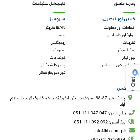
ہمارے متعلق
فاینینشل سٹیٹمنٹ
خبریں اور تبصرے
سروسز
اقدامات اور معاونت
IBAN جنریٹر
ایوارڈ اور کامیابیاں
بیمہ
تقریبات
ریمیٹنس
میڈیا سنٹر
سیونگ
نیوز لیٹر
قرضہ جات
کامیابی کی داستانیں
چارجز کا شیڈول
غیر دعویدار ذخائر
Chat
ہیڈ آفس
پلاٹ نمبر 87-88، سوک سینٹر، ایگزیکٹو بلاک، گلبرگ گرینز، اسلام
آباد
ہیلپ لائن: 047 047 111 051
ہیڈ آفس: 092 092 111 051
info@kb.com.pk
2310554 (51) 92+