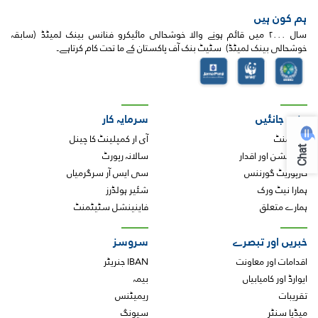
ہم کون ہیں
سال ۲۰۰۰ میں قائم ہونے والا خوشحالی مائیکرو فنانس بینک لمیٹڈ (سابقہ
خوشحالی بینک لمیٹڈ) سٹیٹ بنک آف پاکستان کے ما تحت کام کرتاہے۔
مزید جانئیں
سرمایہ کار
منیجمنٹ
آی ار کمپلینٹ کا چینل
Chat
وژن،مشن اور اقدار
سالانہ رپورٹ
کارپوریٹ گورننس
سی ایس آر سرگرمیاں
ہمارا نیٹ ورک
شئیر ہولڈرز
ہمارے متعلق
فاینینشل سٹیٹمنٹ
خبریں اور تبصرے
سروسز
اقدامات اور معاونت
IBAN جنریٹر
ایوارڈ اور کامیابیاں
بیمہ
تقریبات
ریمیٹنس
میڈیا سنٹر
سیونگ