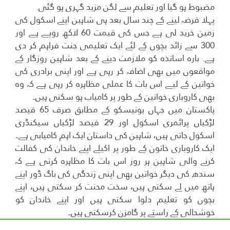
مضبوط ہو گیا اور تعلیم سے لگن مزید گہری ہو گئی.
پہلا قرضہ لینے کے چند سال بعد ہی شاہین اپنے اسکول کی
زمین خرید لی ہے جس کی قیمت 60 لاکھ روپے ہے اور
300 سے زائد بچوں کے لئے ایک تعلیمی جنت فراہم کر دی
ہے. بارہ اساتذہ کو ملازمت دینے کے بعد شاہین روزگار کے
مواقعوں میں بھی اضافہ کر رہی ہے اور اپنی برادری کی
خواتین کے لیے اس بات کا عملی مظاہرہ کر رہی ہے کہ وہ
بھی کاروباری خواتین کے طور پر کامیاب ہو سکتی ہیں۔
پاکستان میں جہاں یونیسکو کے مطابق صرف 65 فیصد
لڑکیاں پرائمری اسکول اور 29 فیصد لڑکیاں سیکنڈری
اسکول جاتی ہیں، شاہین کی داستان ایک اہم کامیابی ہے۔
ایک کاروباری خاتون کے طور پر اکیلے اپنے خاندان کی کفالت
کرنے والی شاہین ہر روز اس بات کا مظاہرہ کرتی ہے کہ
سندھ کی دیگر خواتین بھی اپنی زندگی کی باگ ڈور اپنے
ہاتھ میں لے سکتی ہیں، سخت محنت کر سکتی ہیں، اپنے
بچوں کو تعلیم دلوا سکتی ہیں اور اپنے خاندان کو
خوشحالی کے راستے پر گامزن کرسکتی ہیں۔