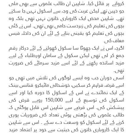
کروانے پر قائل کیا۔ شاہین ان طالب علموں سے بھی ملی
جو ذہین تھے لیکن غربت کی وجہ سے اسکول نہیں جا سکتے
تھے۔ شاہین محض ایک کاروباری خاتون نہیں تھی بلکہ وہ
بچوں کی تعلیم کی زبردست حامی بھی تھی۔ اس نے کئی
بچوں کی تعلیم کو یقینی بنانے کے لئے ان کی داخلہ فیس
معاف کی.
اگرچہ اس نے ایک چھوٹا سا سکول کھولنے کے لئے درکار رقم
جمع کر لی تھی لیکن سکول کے سامان اورطلباء کے لیے
مزید اساتذہ رکھنے کے لئے اسے مزید سرمائے کی ضرورت
تھی۔
اسی دوران جب وہ ایسے لوگوں کی تلاش میں تھی جو
اسے قرضہ فراہم کر سکیں، خوشحالی مائیکرو فنانس بینک
کے ایک نمائندے نے اس کے اسکول کا دورہ کیا اور اسے
اسکول کی توسیع کے لیے 150,000 روپے قرض کی
پیشکش کی۔ اس قرضے سے شاہین اس قابل ہوگئی کہ
طالب علموں کی بڑھتی ہوئی تعداد کی ضروریات پوری
کرنے کے لئے اسکول کو وسعت دے سکے ۔ اس سے شاہین
کا ایک کاروباری خاتون کی حیثیت سے خود پر اعتماد مزید