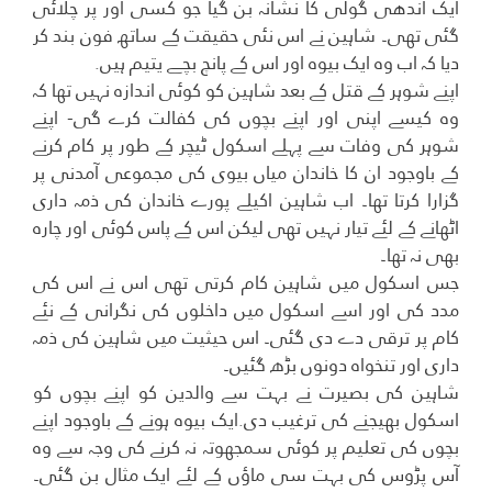
ایک اندھی گولی کا نشانہ بن گیا جو کسی اور پر چلائی
گئی تھی۔ شاہین نے اس نئی حقیقت کے ساتھ فون بند کر
دیا کہ اب وہ ایک بیوہ اور اس کے پانچ بچے یتیم ہیں.
اپنے شوہر کے قتل کے بعد شاہین کو کوئی اندازہ نہیں تھا کہ
وہ کیسے اپنی اور اپنے بچوں کی کفالت کرے گی- اپنے
شوہر کی وفات سے پہلے اسکول ٹیچر کے طور پر کام کرنے
کے باوجود ان کا خاندان میاں بیوی کی مجموعی آمدنی پر
گزارا کرتا تھا۔ اب شاہین اکیلے پورے خاندان کی ذمہ داری
اٹھانے کے لئے تیار نہیں تھی لیکن اس کے پاس کوئی اور چارہ
بھی نہ تھا۔
جس اسکول میں شاہین کام کرتی تھی اس نے اس کی
مدد کی اور اسے اسکول میں داخلوں کی نگرانی کے نئے
کام پر ترقی دے دی گئی۔ اس حیثیت میں شاہین کی ذمہ
داری اور تنخواہ دونوں بڑھ گئیں۔
شاہین کی بصیرت نے بہت سے والدین کو اپنے بچوں کو
اسکول بھیجنے کی ترغیب دی.ایک بیوہ ہونے کے باوجود اپنے
بچوں کی تعلیم پر کوئی سمجھوتہ نہ کرنے کی وجہ سے وہ
آس پڑوس کی بہت سی ماؤں کے لئے ایک مثال بن گئی۔