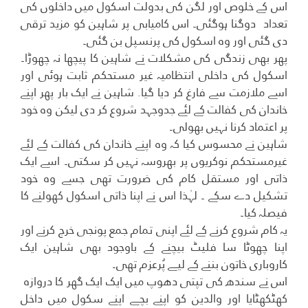
اس کے خلوص اور لگن کی بدولت اسکول میں داخلوں کی
تعداد دوگنا ہوگئی۔ اس کامیابی پر شاہین کو مزید ترقی
دی گئی اور وہ اسکول کی پرنسپل بن گئی۔
پھر بھی زندگی کی مشکلات نے شاہین کا پیچھا نہ چھوڑا۔
اسکول کی داخلی انتظامیہ غیر مستحکم ثابت ہوئی اور
اسے ملازمت سے فارغ کر دیا گیا. شاہین نے ایک بار پھر اپنے
خاندان کی کفالت کے لئے جدوجہد شروع کر دی لیکن وہ خود
پر اعتماد کرنا نہیں بھولی۔
شاہین نے محسوس کیا کہ وہ اپنے خاندان کی کفالت کے لئے
غیرمستحکم نوکریوں پر بھروسہ نہیں کر سکتی۔ اسے ایک
ذاتی اور مستقل کام کی ضرورت تھی جسے وہ خود
تشکیل دے سکے ۔ لہٰذا اس نے اپنا ذاتی اسکول کھولنے کا
فیصلہ کیا۔
یہ کام شروع کرنے کے لئے اپنی تمام جمع پونجی خرچ کرنے اور
اپنا چھوٹا سا فلیٹ بیچنے کے باوجود بھی شاہین ایک
کاروباری خاتون بننے کے لیے پُرعزم تھی۔
اس نے سندھ کی تپتی دھوپ میں ایک ایک گھر کا دروازہ
کھٹکھٹایا اور والدین کو اپنے بچے اپنے سکول میں داخل